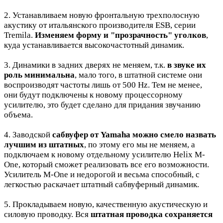
2. Устанавливаем новую фронтальную трехполосную
акустику от итальянского производителя ESB, серии
Tremila.
Изменяем форму и "прозрачность" уголков
,
куда устанавливается высокочастотный динамик.
3. Динамики в задних дверях не меняем, т.к.
в звуке
их
роль минимальна
, мало того, в штатной системе они
воспроизводят частоты лишь от 500 Hz. Тем не менее,
они будут подключены к новому процессорному
усилителю, это будет сделано для придания звучанию
объема.
4. Заводской
сабвуфер от Yamaha можно смело назвать
лучшим из штатных
, по этому его мы не меняем, а
подключаем к новому отдельному усилителю Helix M-
One, который сможет реализовать все его возможности.
Усилитель M-One и недорогой и весьма способный, с
легкостью раскачает штатный сабвуферный динамик.
5. Прокладываем новую, качественную акустическую и
силовую проводку. Вся
штатная проводка сохраняется