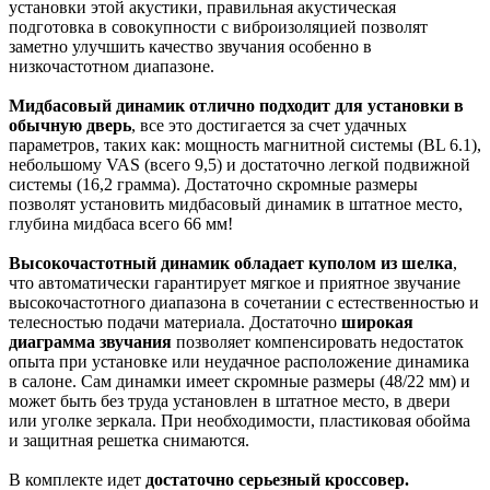
установки этой акустики, правильная акустическая
подготовка в совокупности с виброизоляцией позволят
заметно улучшить качество звучания особенно в
низкочастотном диапазоне.
Мидбасовый динамик отлично подходит для установки в
обычную дверь
, все это достигается за счет удачных
параметров, таких как: мощность магнитной системы (BL 6.1),
небольшому VAS (всего 9,5) и достаточно легкой подвижной
системы (16,2 грамма). Достаточно скромные размеры
позволят установить мидбасовый динамик в штатное место,
глубина мидбаса всего 66 мм!
Высокочастотный динамик обладает куполом из шелка
,
что автоматически гарантирует мягкое и приятное звучание
высокочастотного диапазона в сочетании с естественностью и
телесностью подачи материала. Достаточно
широ
кая
диаграмма звучания
позволяет компенсировать недостаток
опыта при установке или неудачное расположение динамика
в салоне. Сам динамки имеет скромные размеры (48/22 мм) и
может быть без труда установлен в штатное место, в двери
или уголке зеркала. При необходимости, пластиковая обойма
и защитная решетка снимаются.
В комплекте идет
достаточно серьезный кроссовер.