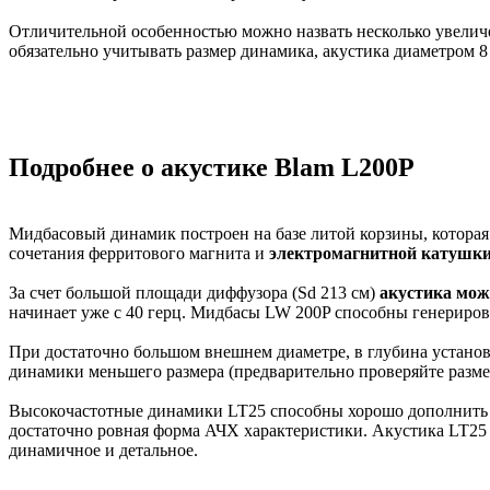
Отличительной особенностью можно назвать несколько увели
обязательно учитывать размер динамика, акустика диаметром 8
Подробнее о акустике Blam L200P
Мидбасовый динамик построен на базе литой корзины, котора
сочетания ферритового магнита и
электромагнитной катушки
За счет большой площади диффузора (Sd 213 см)
акустика мож
начинает уже с 40 герц. Мидбасы LW 200P способны генериро
При достаточно большом внешнем диаметре, в глубина установк
динамики меньшего размера (предварительно проверяйте разме
Высокочастотные динамики LT25 способны хорошо дополнить во
достаточно ровная форма АЧХ характеристики. Акустика LT25 
динамичное и детальное.