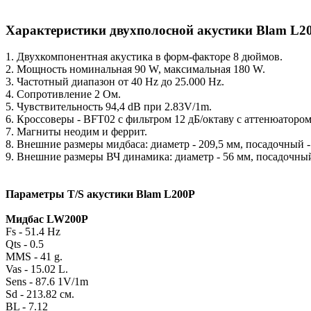
Характеристики двухполосной акустики Blam L2
1. Двухкомпонентная акустика в форм-факторе 8 дюймов.
2. Мощность номинальная 90 W, максимальная 180 W.
3. Частотный диапазон от 40 Hz до 25.000 Hz.
4. Сопротивление 2 Ом.
5. Чувствительность 94,4 dB при 2.83V/1m.
6. Кроссоверы - BFT02 с фильтром 12 дБ/октаву с аттенюатором 
7. Магниты неодим и феррит.
8. Внешние размеры мидбаса: диаметр - 209,5 мм, посадочный - 
9. Внешние размеры ВЧ динамика: диаметр - 56 мм, посадочный 
П
араметры T/S акустики Blam L200P
Мидбас LW200P
Fs - 51.4 Hz
Qts - 0.5
MMS - 41 g.
Vas - 15.02 L.
Sens - 87.6 1V/1m
Sd - 213.82 см.
BL - 7.12