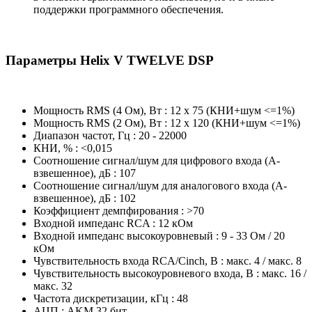
поддержки программного обеспечения.
Параметры Helix V TWELVE DSP
Мощность RMS (4 Ом), Вт : 12 x 75 (КНИ+шум <=1%)
Мощность RMS (2 Ом), Вт : 12 x 120 (КНИ+шум <=1%)
Диапазон частот, Гц : 20 - 22000
КНИ, % : <0,015
Соотношение сигнал/шум для цифрового входа (А-
взвешенное), дБ : 107
Соотношение сигнал/шум для аналогового входа (А-
взвешенное), дБ : 102
Коэффициент демпфирования : >70
Входной импеданс RCA : 12 кОм
Входной импеданс высокоуровневый : 9 - 33 Ом / 20
кОм
Чувствительность входа RCA/Cinch, В : макс. 4 / макс. 8
Чувствительность высокоуровневого входа, В : макс. 16 /
макс. 32
Частота дискретизации, кГц : 48
АЦП : AKM 32 бит